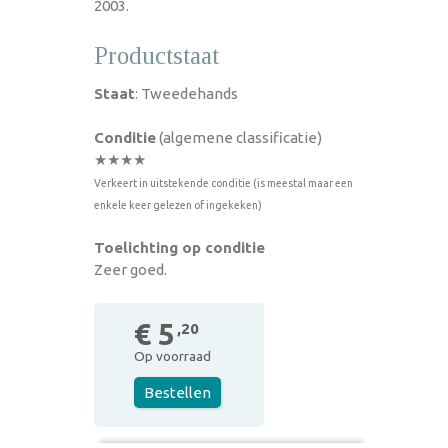
2003.
Productstaat
Staat
: Tweedehands
Conditie
(algemene classificatie)
★★★★
Verkeert in uitstekende conditie (is meestal maar een
enkele keer gelezen of ingekeken)
Toelichting op conditie
Zeer goed.
€ 5
,20
Op voorraad
Bestellen