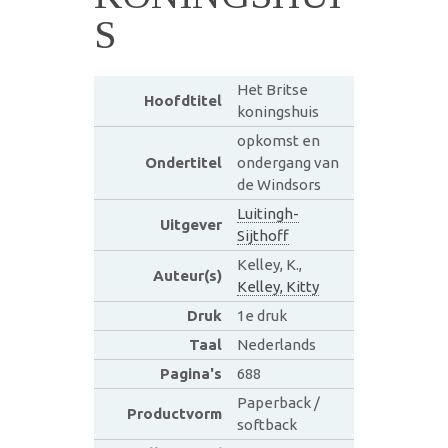
S
Het Britse
Hoofdtitel
koningshuis
opkomst en
Ondertitel
ondergang van
de Windsors
Luitingh-
Uitgever
Sijthoff
Kelley, K.,
Auteur(s)
Kelley, Kitty
Druk
1e druk
Taal
Nederlands
Pagina's
688
Paperback /
Productvorm
softback