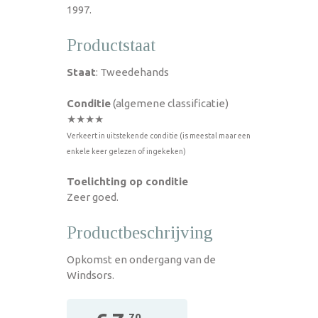
1997.
Productstaat
Staat
: Tweedehands
Conditie
(algemene classificatie)
★★★★
Verkeert in uitstekende conditie (is meestal maar een
enkele keer gelezen of ingekeken)
Toelichting op conditie
Zeer goed.
Productbeschrijving
Opkomst en ondergang van de
Windsors.
,70