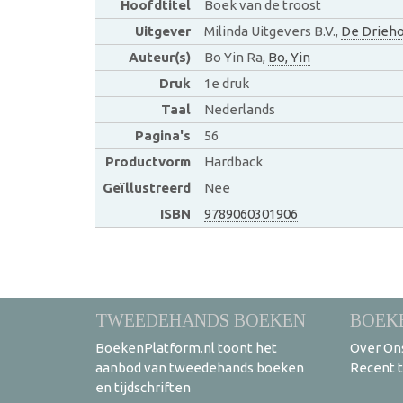
Hoofdtitel
Boek van de troost
Uitgever
Milinda Uitgevers B.V.,
De Drieh
Auteur(s)
Bo Yin Ra,
Bo, Yin
Druk
1e druk
Taal
Nederlands
Pagina's
56
Productvorm
Hardback
Geïllustreerd
Nee
ISBN
9789060301906
TWEEDEHANDS BOEKEN
BOEK
BoekenPlatform.nl toont het
Over On
aanbod van tweedehands boeken
Recent 
en tijdschriften