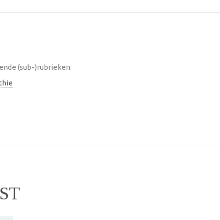
ende (sub-)rubrieken:
thie
ST