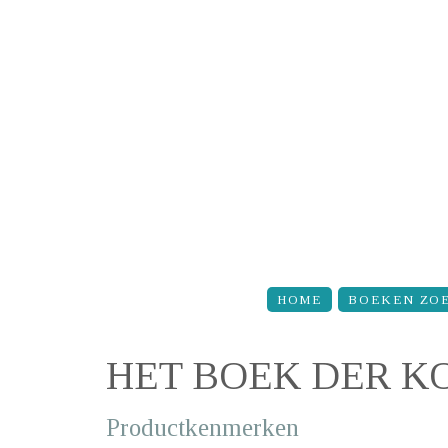
Overslaan en naar de inhoud gaan
HOME
BOEKEN ZO
HET BOEK DER K
Productkenmerken