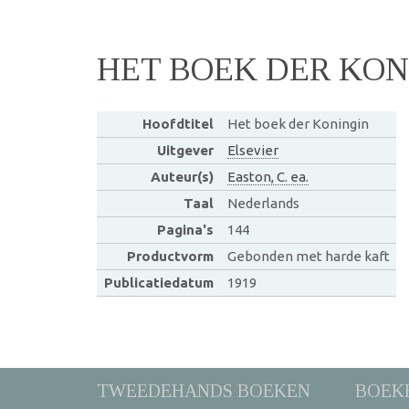
HET BOEK DER KON
Hoofdtitel
Het boek der Koningin
Uitgever
Elsevier
Auteur(s)
Easton, C. ea.
Taal
Nederlands
Pagina's
144
Productvorm
Gebonden met harde kaft
Publicatiedatum
1919
TWEEDEHANDS BOEKEN
BOEK