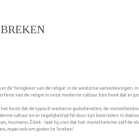
 BREKEN
over de 'terugkeer van de religie' in de westerse samenlevingen. I
fenis van de religie in onze moderne cultuur. Een boek dat er juis
 het komt dat de typisch westerse godsdiensten, de monotheïstisc
ne cultuur en er tegelijkertijd fel door zijn bestreden. In dialoo
acan, Assmann, Žižek - laat hij zien dat het monotheïsme zelf de
ken, maar ook om goden te 'breken'.