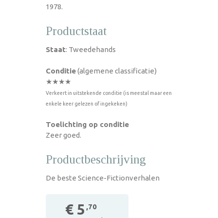
1978.
Productstaat
Staat
: Tweedehands
Conditie
(algemene classificatie)
★★★★
Verkeert in uitstekende conditie (is meestal maar een
enkele keer gelezen of ingekeken)
Toelichting op conditie
Zeer goed.
Productbeschrijving
De beste Science-Fictionverhalen
€ 5
,70