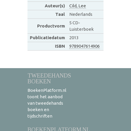
Auteur(s)
Cild, Lee
Taal
Nederlands
5 CD-
Productvorm
Luisterboek
Publicatiedatum
2013
ISBN
9789047614906
TWEEDEHANDS
BOEKEN
BoekenPlatform.nl
toont het aanbod
van tweedehands
boeken en
tijdschriften
BOEKENPLATFORM.NL