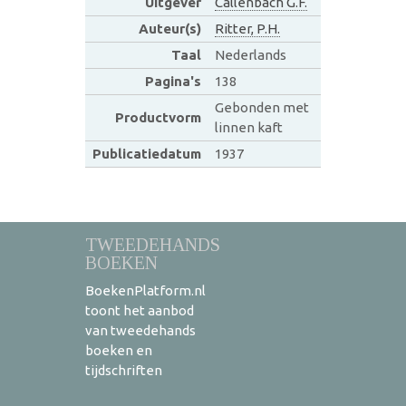
Uitgever
Callenbach G.F.
Auteur(s)
Ritter, P.H.
Taal
Nederlands
Pagina's
138
Gebonden met
Productvorm
linnen kaft
Publicatiedatum
1937
TWEEDEHANDS
BOEKEN
BoekenPlatform.nl
toont het aanbod
van tweedehands
boeken en
tijdschriften