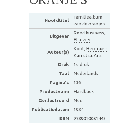
Familiealbum
Hoofdtitel
van de oranje s
Reed business,
Uitgever
Elsevier
Koot,
Herenius-
Auteur(s)
Kamstra, Ans
Druk
1e druk
Taal
Nederlands
Pagina's
136
Productvorm
Hardback
Geïllustreerd
Nee
Publicatiedatum
1984
ISBN
9789010051448