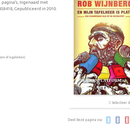
3 pagina's, Ingenaaid met
58418, Gepubliceerd in 2010.
ezen of ingekeken)
Selecteer d
Deel deze pagina via: