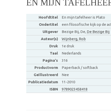
EN MIJN TAFELHEER
Hoofdtitel
En mijn tafelheer is Plato
Ondertitel
een filosofische kijk op de ac
Uitgever
Bezige Bij, De,
De Bezige Bij
Auteur(s)
Wijnberg, Rob
Druk
1e druk
Taal
Nederlands
Pagina's
316
Productvorm
Paperback / softback
Geïllustreerd
Nee
Publicatiedatum
11-2010
ISBN
9789023458418