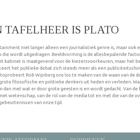
 TAFELHEER IS PLATO
tainment niet langer alleen een journalistiek genre is, maar ook 
ie wordt uitgedragen. Beeldvorming is de allesbepalende factor:
et kabinet is maatgevend voor de kiezersvoorkeuren, maar het bee
eert het publieke debat zich steeds meer als een publiciteitssho
latoprobeert Rob Wijnberg ons los te maken van de waan van de dag
grote filosofische en politieke denkers uit heden en verleden. Wa
dan met wat er door grote geesten is en wordt gedacht. Van de k
n met wetenschap, van de rol van de media tot en met die van de 
gebeurtenissen van onze tijd.