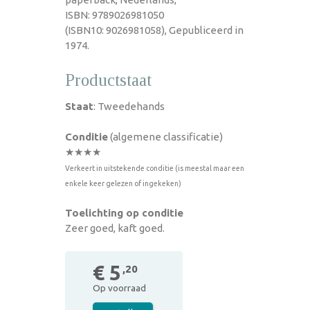
ISBN: 9789026981050
(ISBN10: 9026981058), Gepubliceerd in
1974.
Productstaat
Staat
: Tweedehands
Conditie
(algemene classificatie)
★★★★
Verkeert in uitstekende conditie (is meestal maar een
enkele keer gelezen of ingekeken)
Toelichting op conditie
Zeer goed, kaft goed.
€ 5
,20
Op voorraad