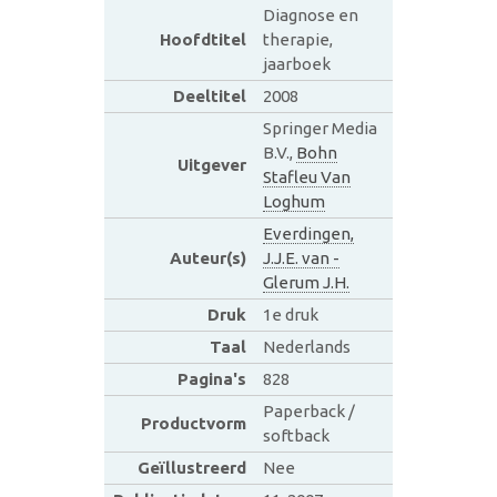
Diagnose en
Hoofdtitel
therapie,
jaarboek
Deeltitel
2008
Springer Media
B.V.,
Bohn
Uitgever
Stafleu Van
Loghum
Everdingen,
Auteur(s)
J.J.E. van -
Glerum J.H.
Druk
1e druk
Taal
Nederlands
Pagina's
828
Paperback /
Productvorm
softback
Geïllustreerd
Nee