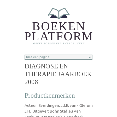
Overslaan en naar de inhoud gaan
DIAGNOSE EN
THERAPIE JAARBOEK
2008
Productkenmerken
Auteur: Everdingen, J.J.E. van - Glerum
J.H., Uitgever: Bohn Stafleu Van
Loghum, 828 pagina's, Paperback,