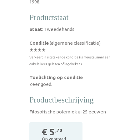
1998.
Productstaat
Staat
: Tweedehands
Conditie
(algemene classificatie)
★★★★
Verkeert in uitstekende conditie (is meestal maar een
enkele keer gelezen of ingekeken)
Toelichting op conditie
Zeer goed.
Productbeschrijving
Filosofische polemiek ui 25 eeuwen
€ 5
,70
Op voorraad