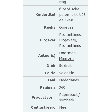
ring
filosofische
Ondertitel
polemiek uit 25
eeuwen
Reeks
Ooievaar
Prometheus,
Uitgever
Uitgeverij,
Prometheus
Doorman,
Auteur(s)
Maarten
Druk
5e druk
Editie
5e editie
Taal
Nederlands
Pagina's
360
Paperback /
Productvorm
softback
Geïllustreerd
Nee