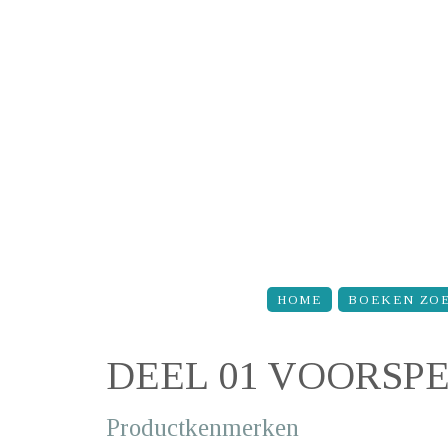
Overslaan en naar de inhoud gaan
HOME
BOEKEN ZO
DEEL 01 VOORSP
Productkenmerken