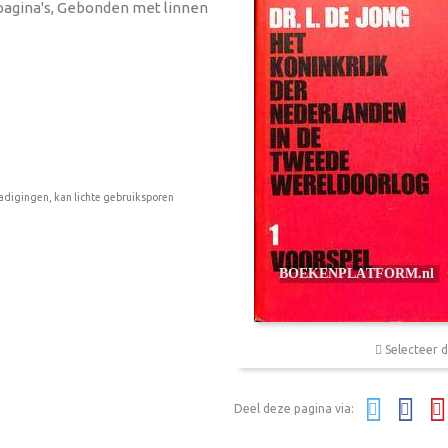
64 pagina's, Gebonden met linnen
adigingen, kan lichte gebruiksporen
Selecteer d
Deel deze pagina via: