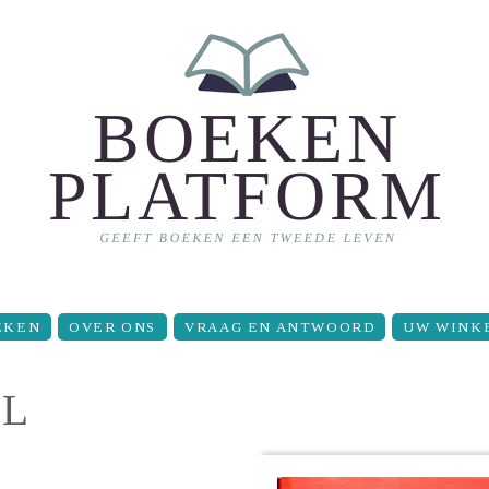
EKEN
OVER ONS
VRAAG EN ANTWOORD
UW WINK
EL