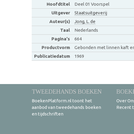
Hoofdtitel
Deel 01 Voorspel
Uitgever
Staatsuitgeverij
Auteur(s)
Jong, L. de
Taal
Nederlands
Pagina's
664
Productvorm
Gebonden met linnen kaft e
Publicatiedatum
1969
TWEEDEHANDS BOEKEN
BOEK
BoekenPlatform.nl toont het
Over On
aanbod van tweedehands boeken
Recent 
en tijdschriften