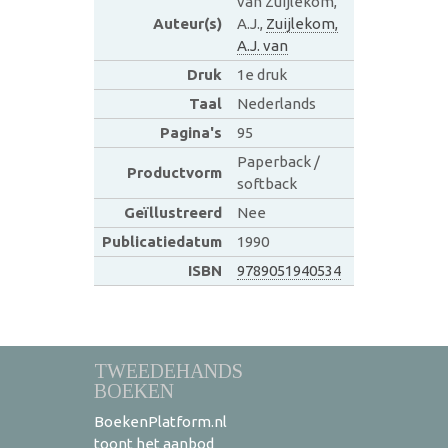
van Zuijlekom,
Auteur(s)
A.J.,
Zuijlekom,
A.J. van
Druk
1e druk
Taal
Nederlands
Pagina's
95
Paperback /
Productvorm
softback
Geïllustreerd
Nee
Publicatiedatum
1990
ISBN
9789051940534
TWEEDEHANDS
BOEKEN
BoekenPlatform.nl
toont het aanbod