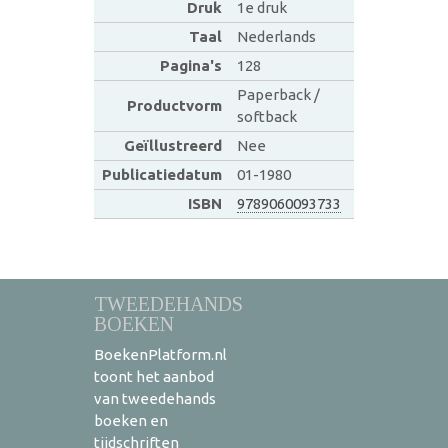
Druk
1e druk
Taal
Nederlands
Pagina's
128
Paperback /
Productvorm
softback
Geïllustreerd
Nee
Publicatiedatum
01-1980
ISBN
9789060093733
TWEEDEHANDS
BOEKEN
BoekenPlatform.nl
toont het aanbod
van tweedehands
boeken en
tijdschriften