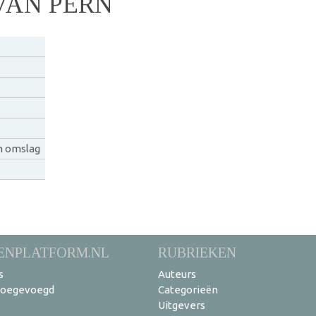
VAN PERN
n omslag
ENPLATFORM.NL
RUBRIEKEN
s
Auteurs
toegevoegd
Categorieën
Uitgevers