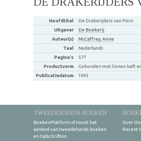
DE DRAKERIJDERS 
Hoofdtitel
De Drakerijders van Pern
Uitgever
De Boekerij
Auteur(s)
McCaffrey, Anne
Taal
Nederlands
Pagina's
577
Productvorm
Gebonden met linnen kaft e
Publicatiedatum
1993
TWEEDEHANDS BOEKEN
BOEK
BoekenPlatform.nl toont het
Over On
aanbod van tweedehands boeken
Recent 
en tijdschriften