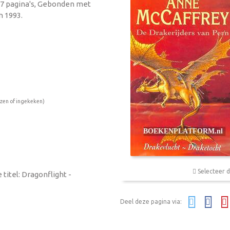
577 pagina's, Gebonden met
n 1993.
ezen of ingekeken)
Selecteer d
titel: Dragonflight -
Deel deze pagina via: