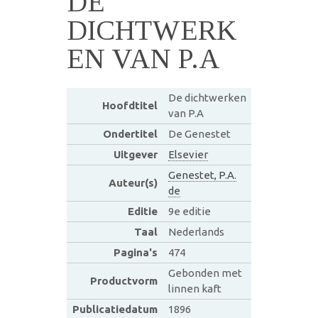
DE
DICHTWERK
EN VAN P.A
De dichtwerken
Hoofdtitel
van P.A
Ondertitel
De Genestet
Uitgever
Elsevier
Genestet, P.A.
Auteur(s)
de
Editie
9e editie
Taal
Nederlands
Pagina's
474
Gebonden met
Productvorm
linnen kaft
Publicatiedatum
1896