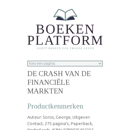
Overslaan en naar de inhoud gaan
DE CRASH VAN DE
FINANCIËLE
MARKTEN
Productkenmerken
Auteur: Soros, George, Uitgever:
Contact, 275 pagina's, Paperback,
Nederlands, ISBN: 9789025432232,