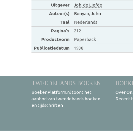
Uitgever
Joh. de Liefde
Auteur(s)
Bunyan, John
Taal
Nederlands
Pagina's
212
Productvorm
Paperback
Publicatiedatum
1938
TWEEDEHANDS BOEKEN
BOEK
BoekenPlatform.nl toont het
Over On
aanbod van tweedehands boeken
Recent 
en tijdschriften