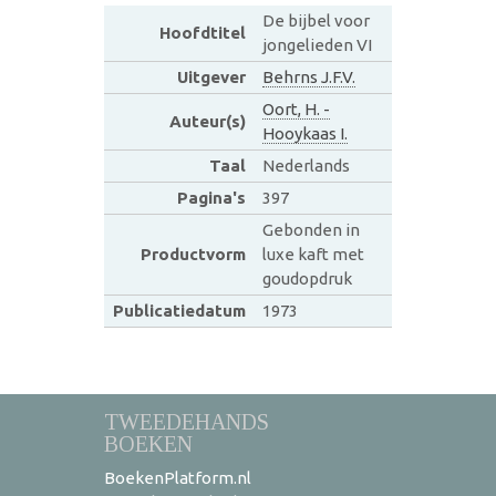
De bijbel voor
Hoofdtitel
jongelieden VI
Uitgever
Behrns J.F.V.
Oort, H. -
Auteur(s)
Hooykaas I.
Taal
Nederlands
Pagina's
397
Gebonden in
Productvorm
luxe kaft met
goudopdruk
Publicatiedatum
1973
TWEEDEHANDS
BOEKEN
BoekenPlatform.nl