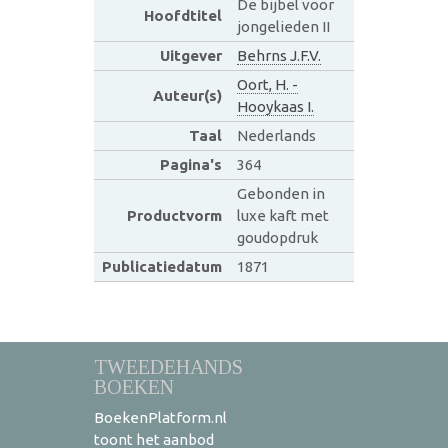
De bijbel voor
Hoofdtitel
jongelieden II
Uitgever
Behrns J.F.V.
Oort, H. -
Auteur(s)
Hooykaas I.
Taal
Nederlands
Pagina's
364
Gebonden in
Productvorm
luxe kaft met
goudopdruk
Publicatiedatum
1871
TWEEDEHANDS
BOEKEN
BoekenPlatform.nl
toont het aanbod