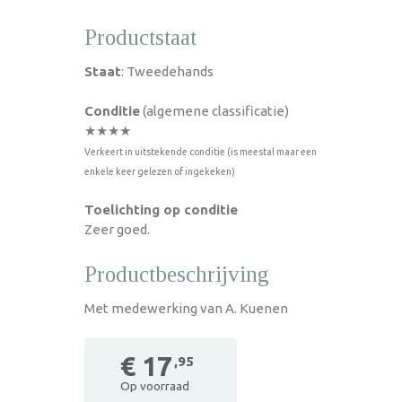
Productstaat
Staat
: Tweedehands
Conditie
(algemene classificatie)
★★★★
Verkeert in uitstekende conditie (is meestal maar een
enkele keer gelezen of ingekeken)
Toelichting op conditie
Zeer goed.
Productbeschrijving
Met medewerking van A. Kuenen
€ 17
,95
Op voorraad