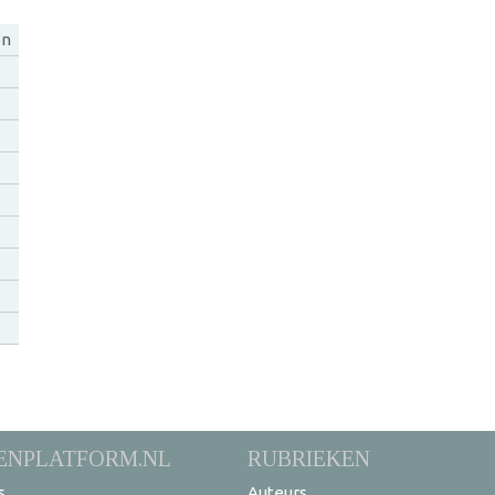
en
ENPLATFORM.NL
RUBRIEKEN
s
Auteurs