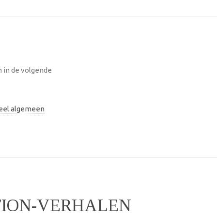
n in de volgende
neel algemeen
TION-VERHALEN