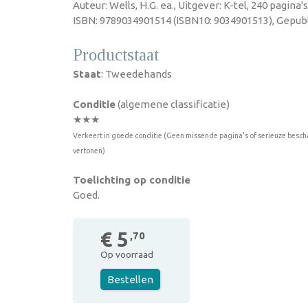
Auteur: Wells, H.G. ea., Uitgever: K-tel, 240 pagina
ISBN: 9789034901514 (ISBN10: 9034901513), Gepubl
Productstaat
Staat
: Tweedehands
Conditie
(algemene classificatie)
★★★
Verkeert in goede conditie (Geen missende pagina's of serieuze besch
vertonen)
Toelichting op conditie
Goed.
€ 5
,70
Op voorraad
Bestellen