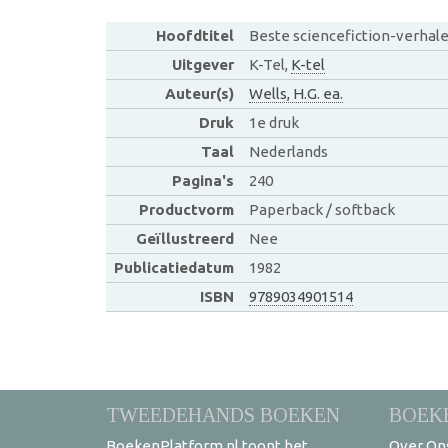
Hoofdtitel
Beste sciencefiction-verhal
Uitgever
K-Tel,
K-tel
Auteur(s)
Wells, H.G. ea.
Druk
1e druk
Taal
Nederlands
Pagina's
240
Productvorm
Paperback / softback
Geïllustreerd
Nee
Publicatiedatum
1982
ISBN
9789034901514
TWEEDEHANDS BOEKEN
BOEK
BoekenPlatform.nl toont het
Over On