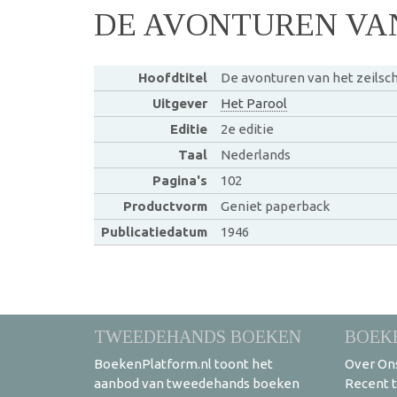
DE AVONTUREN VAN
Hoofdtitel
De avonturen van het zeilsch
Uitgever
Het Parool
Editie
2e editie
Taal
Nederlands
Pagina's
102
Productvorm
Geniet paperback
Publicatiedatum
1946
TWEEDEHANDS BOEKEN
BOEK
BoekenPlatform.nl toont het
Over On
aanbod van tweedehands boeken
Recent 