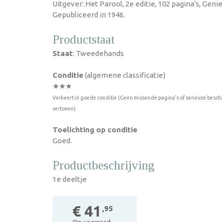
Uitgever: Het Parool, 2e editie, 102 pagina's, Gen
Gepubliceerd in 1946.
Productstaat
Staat
: Tweedehands
Conditie
(algemene classificatie)
★★★
Verkeert in goede conditie (Geen missende pagina's of serieuze besch
vertonen)
Toelichting op conditie
Goed.
Productbeschrijving
1e deeltje
€ 41
,95