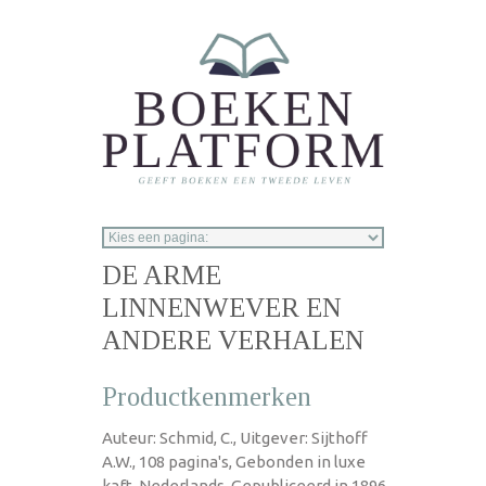
Overslaan en naar de inhoud gaan
DE ARME
LINNENWEVER EN
ANDERE VERHALEN
Productkenmerken
Auteur: Schmid, C., Uitgever: Sijthoff
A.W., 108 pagina's, Gebonden in luxe
kaft, Nederlands, Gepubliceerd in 1896.