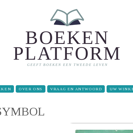
EKEN
OVER ONS
VRAAG EN ANTWOORD
UW WINK
 SYMBOL