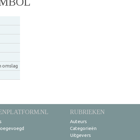
YMBOL
n omslag
ENPLATFORM.NL
RUBRIEKEN
s
Auteurs
toegevoegd
Categorieën
Uitgevers