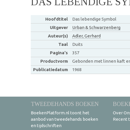
DAS LEBENDIGE S
Hoofdtitel
Das lebendige Symbol
Uitgever
Urban & Schwarzenberg
Auteur(s)
Adler, Gerhard
Taal
Duits
Pagina's
357
Productvorm
Gebonden met linnen kaft e
Publicatiedatum
1968
TWEEDEHANDS BOEKEN
BOEK
BoekenPlatform.nl toont het
Over On
aanbod van tweedehands boeken
Recent 
en tijdschriften