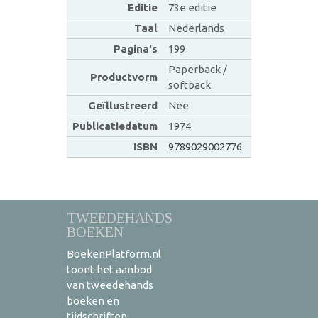
Editie
73e editie
Taal
Nederlands
Pagina's
199
Paperback /
Productvorm
softback
Geïllustreerd
Nee
Publicatiedatum
1974
ISBN
9789029002776
TWEEDEHANDS
BOEKEN
BoekenPlatform.nl
toont het aanbod
van tweedehands
boeken en
tijdschriften