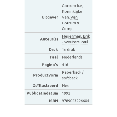
Gorcum b.v.,
Koninklijke
Uitgever
Van,
Van
Gorcum &
Comp.
Heijerman, Erik
Auteur(s)
- Wouters Paul
Druk
1e druk
Taal
Nederlands
Pagina's
416
Paperback /
Productvorm
softback
Geïllustreerd
Nee
Publicatiedatum
1992
ISBN
9789023226604