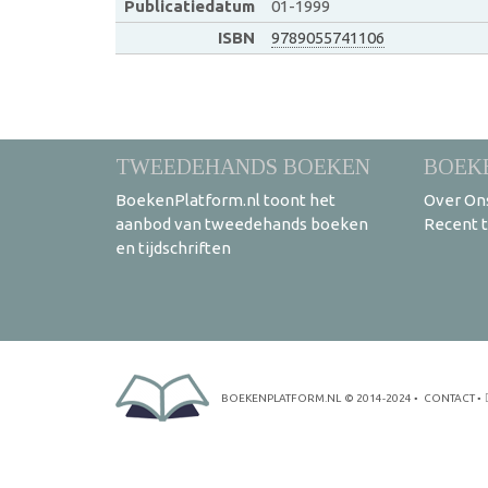
Publicatiedatum
01-1999
ISBN
9789055741106
TWEEDEHANDS BOEKEN
BOEK
BoekenPlatform.nl toont het
Over On
aanbod van tweedehands boeken
Recent 
en tijdschriften
BOEKENPLATFORM.NL
© 2014-2024
•
CONTACT
•