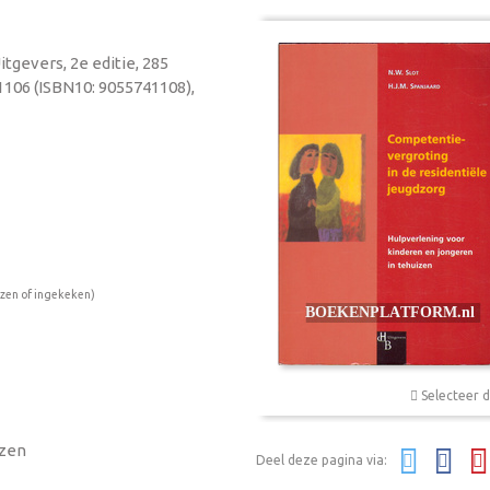
itgevers, 2e editie, 285
1106 (ISBN10: 9055741108),
ezen of ingekeken)
Selecteer d
izen
Deel deze pagina via: