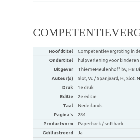
COMPETENTIEVERGR
Hoofdtitel
Competentievergroting in de
Ondertitel
hulpverlening voor kinderen
Uitgever
ThiemeMeulenhoff bv,
HB Ui
Auteur(s)
Slot, W. / Spanjaard, H.,
Slot, N
Druk
1e druk
Editie
2e editie
Taal
Nederlands
Pagina's
284
Productvorm
Paperback / softback
Geïllustreerd
Ja