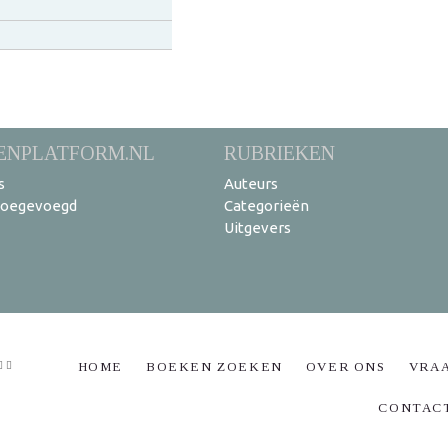
ENPLATFORM.NL
RUBRIEKEN
s
Auteurs
toegevoegd
Categorieën
Uitgevers
HOME
BOEKEN ZOEKEN
OVER ONS
VRA
CONTAC