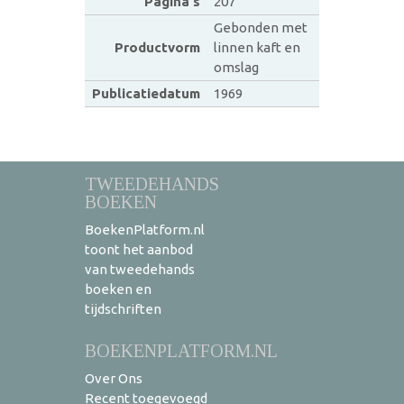
Pagina's
207
Gebonden met
Productvorm
linnen kaft en
omslag
Publicatiedatum
1969
TWEEDEHANDS
BOEKEN
BoekenPlatform.nl
toont het aanbod
van tweedehands
boeken en
tijdschriften
BOEKENPLATFORM.NL
Over Ons
Recent toegevoegd