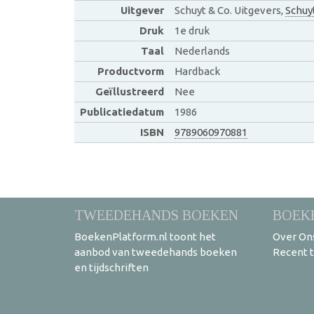
Uitgever
Schuyt & Co. Uitgevers,
Schuy
Druk
1e druk
Taal
Nederlands
Productvorm
Hardback
Geïllustreerd
Nee
Publicatiedatum
1986
ISBN
9789060970881
TWEEDEHANDS BOEKEN
BOEK
BoekenPlatform.nl toont het
Over On
aanbod van tweedehands boeken
Recent 
en tijdschriften