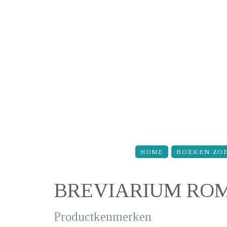
Overslaan en naar de inhoud gaan
HOME
BOEKEN ZO
BREVIARIUM ROM
Productkenmerken