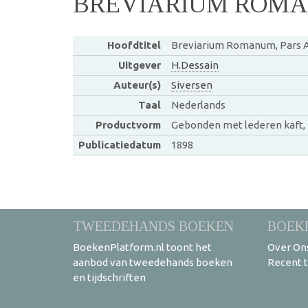
BREVIARIUM ROMA
Hoofdtitel
Breviarium Romanum, Pars A
Uitgever
H.Dessain
Auteur(s)
Siversen
Taal
Nederlands
Productvorm
Gebonden met lederen kaft,
Publicatiedatum
1898
TWEEDEHANDS BOEKEN
BOEK
BoekenPlatform.nl toont het
Over On
aanbod van tweedehands boeken
Recent 
en tijdschriften