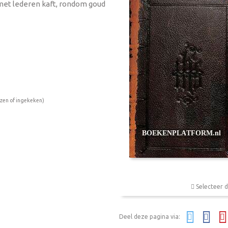
 met lederen kaft, rondom goud
ezen of ingekeken)
Selecteer d
Deel deze pagina via: