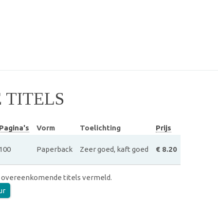
TITELS
Pagina's
Vorm
Toelichting
Prijs
100
Paperback
Zeer goed, kaft goed
€ 8.20
 overeenkomende titels vermeld.
ur