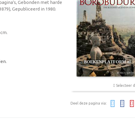
 pagina's, Gebonden met harde
3879), Gepubliceerd in 1980.
 cm.
en.
Selecteer d
Deel deze pagina via: