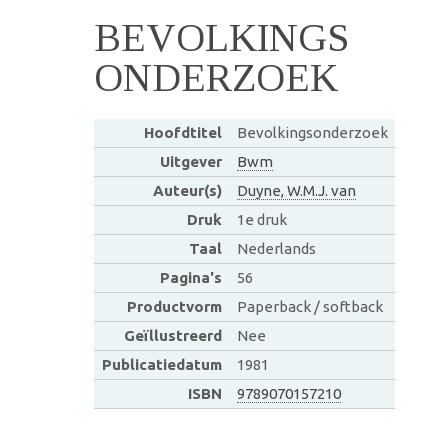
BEVOLKINGS
ONDERZOEK
Hoofdtitel
Bevolkingsonderzoek
Uitgever
Bwm
Auteur(s)
Duyne, W.M.J. van
Druk
1e druk
Taal
Nederlands
Pagina's
56
Productvorm
Paperback / softback
Geïllustreerd
Nee
Publicatiedatum
1981
ISBN
9789070157210