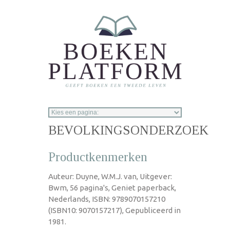
Overslaan en naar de inhoud gaan
BEVOLKINGSONDERZOEK
Productkenmerken
Auteur: Duyne, W.M.J. van, Uitgever:
Bwm, 56 pagina's, Geniet paperback,
Nederlands, ISBN: 9789070157210
(ISBN10: 9070157217), Gepubliceerd in
1981.