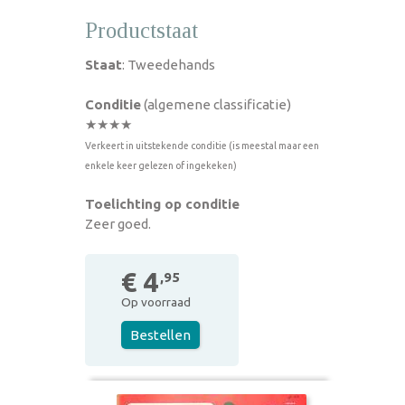
Productstaat
Staat
: Tweedehands
Conditie
(algemene classificatie)
★★★★
Verkeert in uitstekende conditie (is meestal maar een
enkele keer gelezen of ingekeken)
Toelichting op conditie
Zeer goed.
€ 4
,95
Op voorraad
Bestellen