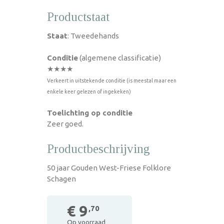
Productstaat
Staat
: Tweedehands
Conditie
(algemene classificatie)
★★★★
Verkeert in uitstekende conditie (is meestal maar een
enkele keer gelezen of ingekeken)
Toelichting op conditie
Zeer goed.
Productbeschrijving
50 jaar Gouden West-Friese Folklore
Schagen
€ 9
,70
Op voorraad