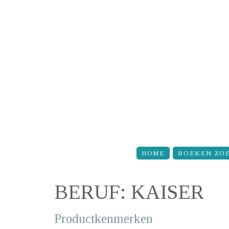
Overslaan en naar de inhoud gaan
HOME
BOEKEN ZO
BERUF: KAISER
Productkenmerken