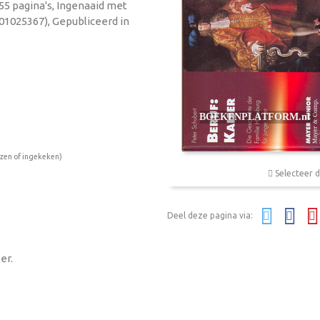
 55 pagina's, Ingenaaid met
901025367), Gepubliceerd in
ezen of ingekeken)
Selecteer d
Deel deze pagina via:
er.