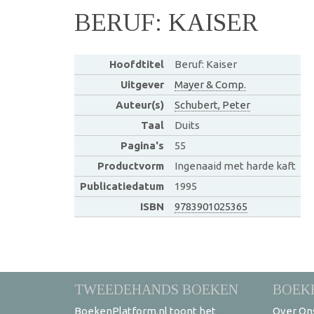
BERUF: KAISER
Hoofdtitel
Beruf: Kaiser
Uitgever
Mayer & Comp.
Auteur(s)
Schubert, Peter
Taal
Duits
Pagina's
55
Productvorm
Ingenaaid met harde kaft
Publicatiedatum
1995
ISBN
9783901025365
TWEEDEHANDS BOEKEN
BOEK
BoekenPlatform.nl toont het
Over On