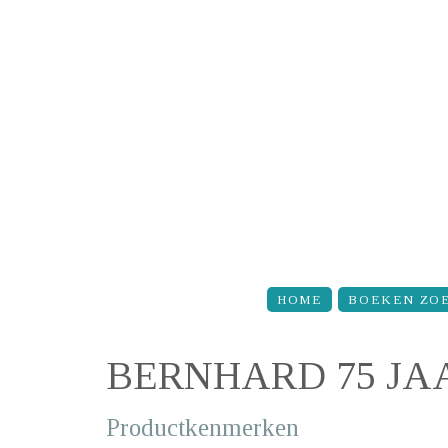
Overslaan en naar de inhoud gaan
HOME
BOEKEN ZO
BERNHARD 75 JA
Productkenmerken