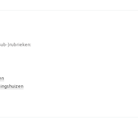
sub-)rubrieken:
en
ingshuizen