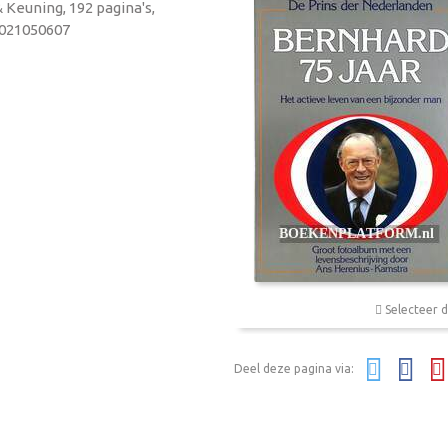
 Keuning, 192 pagina's,
9021050607
Selecteer d
Deel deze pagina via: