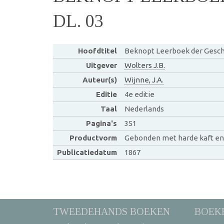
DL. 03
Hoofdtitel
Beknopt Leerboek der Geschi
Uitgever
Wolters J.B.
Auteur(s)
Wijnne, J.A.
Editie
4e editie
Taal
Nederlands
Pagina's
351
Productvorm
Gebonden met harde kaft en
Publicatiedatum
1867
TWEEDEHANDS BOEKEN
BOEK