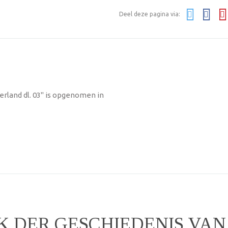
Deel deze pagina via:
rland dl. 03" is opgenomen in
K DER GESCHIEDENIS VA