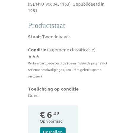
(ISBN10: 9060451163), Gepubliceerd in
1981.
Productstaat
Staat
: Tweedehands
Conditie
(algemene classificatie)
★★★
Verkeert in goede conditie (Geen missende pagina's of
serieuze beschadigingen, kan lichte gebruiksporen
vertonen)
Toelichting op conditie
Goed.
€ 6
,20
Op voorraad
Bestellen