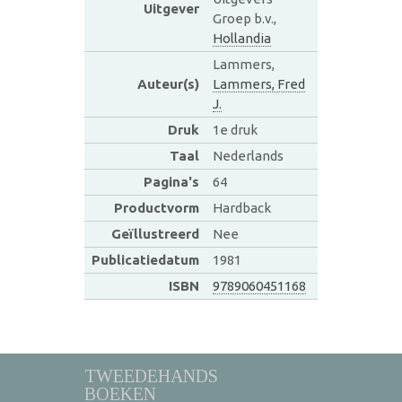
Uitgever
Groep b.v.,
Hollandia
Lammers,
Auteur(s)
Lammers, Fred
J.
Druk
1e druk
Taal
Nederlands
Pagina's
64
Productvorm
Hardback
Geïllustreerd
Nee
Publicatiedatum
1981
ISBN
9789060451168
TWEEDEHANDS
BOEKEN