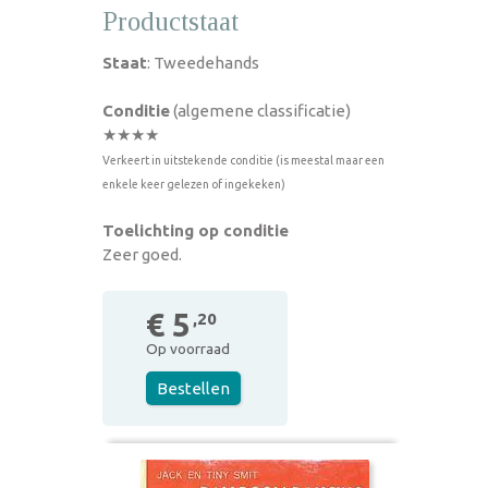
Productstaat
Staat
: Tweedehands
Conditie
(algemene classificatie)
★★★★
Verkeert in uitstekende conditie (is meestal maar een
enkele keer gelezen of ingekeken)
Toelichting op conditie
Zeer goed.
€ 5
,20
Op voorraad
Bestellen