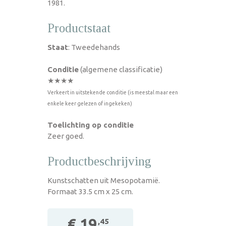
1981.
Productstaat
Staat
: Tweedehands
Conditie
(algemene classificatie)
★★★★
Verkeert in uitstekende conditie (is meestal maar een
enkele keer gelezen of ingekeken)
Toelichting op conditie
Zeer goed.
Productbeschrijving
Kunstschatten uit Mesopotamië.
Formaat 33.5 cm x 25 cm.
€ 19
,45