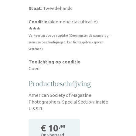
Staat
: Tweedehands
Conditie
(algemene classificatie)
★★★
Verkeert in goede conditie (Geen missende pagina's of
serieuze beschadigingen, kan lichte gebruiksporen
vertonen)
Toelichting op conditie
Goed.
Productbeschrijving
American Society of Magazine
Photographers. Special Section: Inside
U.S.S.R.
€ 10
,95
Op voorraad