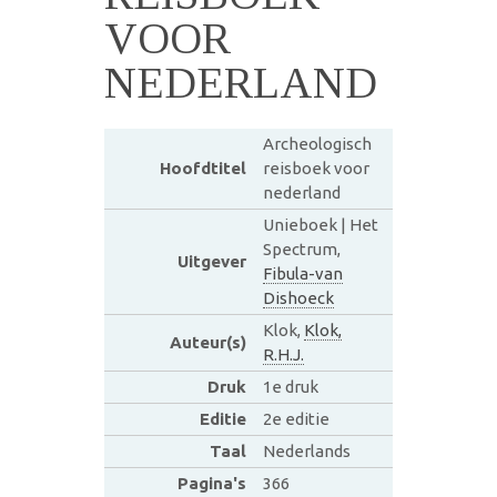
VOOR
NEDERLAND
Archeologisch
Hoofdtitel
reisboek voor
nederland
Unieboek | Het
Spectrum,
Uitgever
Fibula-van
Dishoeck
Klok,
Klok,
Auteur(s)
R.H.J.
Druk
1e druk
Editie
2e editie
Taal
Nederlands
Pagina's
366