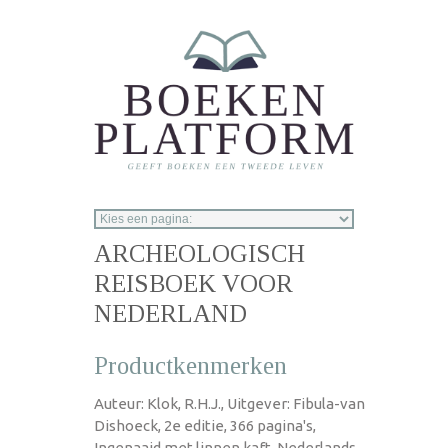
Overslaan en naar de inhoud gaan
ARCHEOLOGISCH
REISBOEK VOOR
NEDERLAND
Productkenmerken
Auteur: Klok, R.H.J., Uitgever: Fibula-van
Dishoeck, 2e editie, 366 pagina's,
Ingenaaid met linnen kaft, Nederlands,