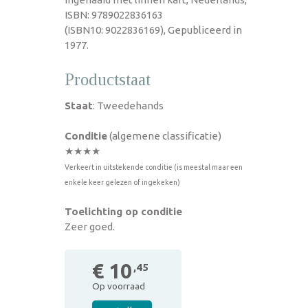
ISBN: 9789022836163
(ISBN10: 9022836169), Gepubliceerd in
1977.
Productstaat
Staat
: Tweedehands
Conditie
(algemene classificatie)
★★★★
Verkeert in uitstekende conditie (is meestal maar een
enkele keer gelezen of ingekeken)
Toelichting op conditie
Zeer goed.
€ 10
,45
Op voorraad