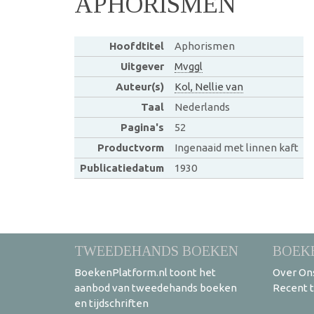
APHORISMEN
Hoofdtitel
Aphorismen
Uitgever
Mvggl
Auteur(s)
Kol, Nellie van
Taal
Nederlands
Pagina's
52
Productvorm
Ingenaaid met linnen kaft
Publicatiedatum
1930
TWEEDEHANDS BOEKEN
BOEK
BoekenPlatform.nl toont het
Over On
aanbod van tweedehands boeken
Recent 
en tijdschriften