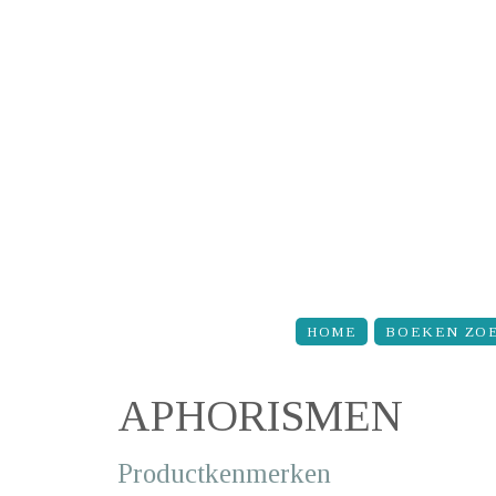
Overslaan en naar de inhoud gaan
HOME
BOEKEN ZO
APHORISMEN
Productkenmerken