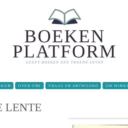
EKEN
OVER ONS
VRAAG EN ANTWOORD
UW WINK
E LENTE