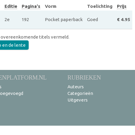
Editie
Pagina's
Vorm
Toelichting
Prijs
2e
192
Pocket paperback
Goed
€ 4.95
 overeenkomende titels vermeld.
o en de lente
ENPLATFORM.NL
RUBRIEKEN
s
Auteurs
toegevoegd
Categorieën
Uitgevers