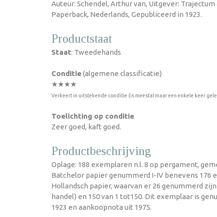
Auteur: Schendel, Arthur van, Uitgever: Trajectum
Paperback, Nederlands, Gepubliceerd in 1923.
Productstaat
Staat
: Tweedehands
Conditie
(algemene classificatie)
★★★★
Verkeert in uitstekende conditie (is meestal maar een enkele keer gel
Toelichting op conditie
Zeer goed, kaft goed.
Productbeschrijving
Oplage: 188 exemplaren n.l. 8 op pergament, gem
Batchelor papier genummerd I-IV benevens 176 
Hollandsch papier, waarvan er 26 genummerd zijn v
handel) en 150 van 1 tot150. Dit exemplaar is gen
1923 en aankoopnota uit 1975.