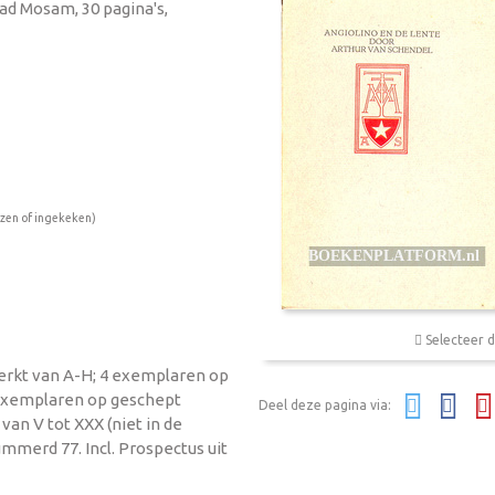
 ad Mosam, 30 pagina's,
ezen of ingekeken)
Selecteer d
erkt van A-H; 4 exemplaren op
exemplaren op geschept
Deel deze pagina via:
an V tot XXX (niet in de
ummerd 77. Incl. Prospectus uit