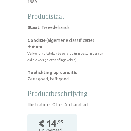
1989.
Productstaat
Staat
: Tweedehands
Conditie
(algemene classificatie)
★★★★
Verkeert in uitstekende conditie (is meestal maar een
enkele keer gelezen of ingekeken)
Toelichting op conditie
Zeer goed, kaft goed.
Productbeschrijving
Illustrations Gilles Archambault
€ 14
,95
Op voorraad