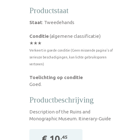
Productstaat
Staat
: Tweedehands
Conditie
(algemene classificatie)
★★★
Verkeert in goede conditie (Geen missende pagina's of
serieuze beschadigingen, kan lichte gebruiksporen
vertonen)
Toelichting op conditie
Goed.
Productbeschrijving
Description of the Ruins and
Monographic Museum. Itinerary-Guide
€ 10
,45