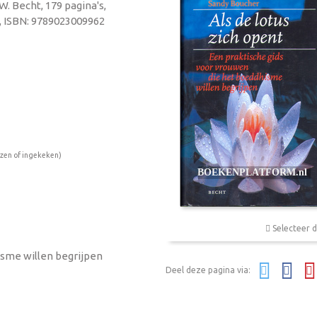
W. Becht, 179 pagina's,
, ISBN: 9789023009962
ezen of ingekeken)
Selecteer d
isme willen begrijpen
Deel deze pagina via: