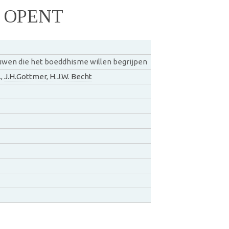
H OPENT
ouwen die het boeddhisme willen begrijpen
.,
J.H.Gottmer
,
H.J.W. Becht