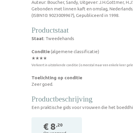
Auteur: Boucher, Sandy, Uitgever: J.H.Gottmer, H.J.
Gebonden met linnen kaft en omslag, Nederlands
(ISBN10: 9023009967), Gepubliceerd in 1998.
Productstaat
Staat
: Tweedehands
Conditie
(algemene classificatie)
★★★★
Verkeert in uitstekende conditie (is meestal maar een enkele keer gel
Toelichting op conditie
Zeer goed.
Productbeschrijving
Een praktische gids voor vrouwen die het boeddh
€ 8
,20