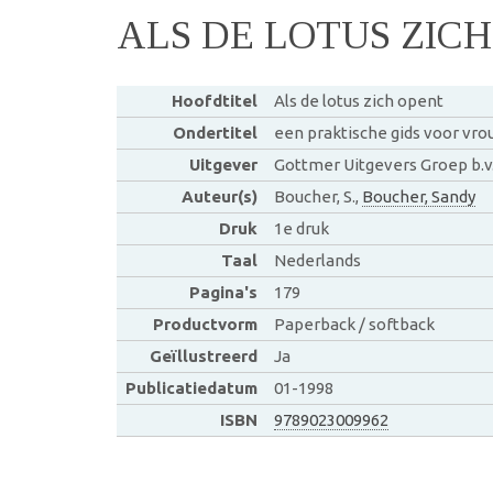
ALS DE LOTUS ZIC
Hoofdtitel
Als de lotus zich opent
Ondertitel
een praktische gids voor vr
Uitgever
Gottmer Uitgevers Groep b.v
Auteur(s)
Boucher, S.,
Boucher, Sandy
Druk
1e druk
Taal
Nederlands
Pagina's
179
Productvorm
Paperback / softback
Geïllustreerd
Ja
Publicatiedatum
01-1998
ISBN
9789023009962