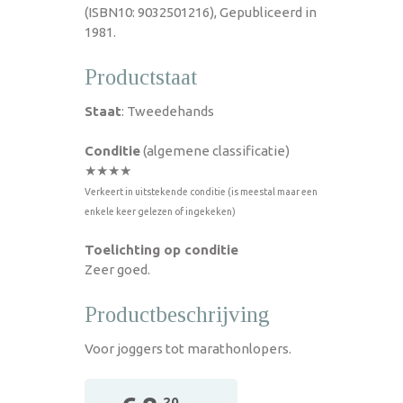
(ISBN10: 9032501216), Gepubliceerd in
1981.
Productstaat
Staat
: Tweedehands
Conditie
(algemene classificatie)
★★★★
Verkeert in uitstekende conditie (is meestal maar een
enkele keer gelezen of ingekeken)
Toelichting op conditie
Zeer goed.
Productbeschrijving
Voor joggers tot marathonlopers.
,20