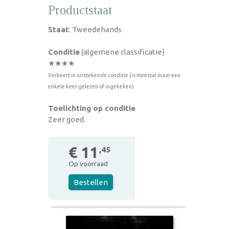
Productstaat
Staat
: Tweedehands
Conditie
(algemene classificatie)
★★★★
Verkeert in uitstekende conditie (is meestal maar een
enkele keer gelezen of ingekeken)
Toelichting op conditie
Zeer goed.
€ 11
,45
Op voorraad
Bestellen